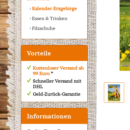
Kalender Erzgebirge
Essen & Trinken
Filzschuhe
Vorteile
Kostenloser Versand ab
99 Euro
*
Schneller Versand mit
DHL
Geld-Zurück-Garantie
Informationen