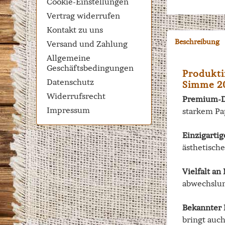
Cookie-Einstellungen
Vertrag widerrufen
Kontakt zu uns
Beschreibung
Versand und Zahlung
Allgemeine
Geschäftsbedingungen
Produkti
Datenschutz
Simme 2
Widerrufsrecht
Premium-D
Impressum
starkem Pa
Einzigarti
ästhetisch
Vielfalt a
abwechslun
Bekannter 
bringt auc