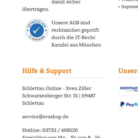
damit sicher
Impres
übertragen.
Unsere AGB sind
rechtssicher geprüft
durch die
IT-Recht
Kanzlei
aus München
Hilfe & Support
Unser
Schlettau-Online - Sven Ziller
Schwarzenberger Str. 31 | 09487
Schlettau
service@erzshop.de
Hotline:
03733 / 608120
Erreichbar von Mo. - Fr. von 8 - 16