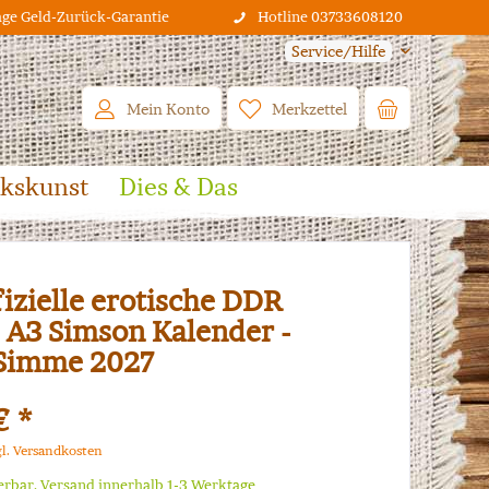
age Geld-Zurück-Garantie
Hotline 03733608120
Service/Hilfe
Mein Konto
Merkzettel
lkskunst
Dies & Das
fizielle erotische DDR
A3 Simson Kalender -
Simme 2027
€ *
gl. Versandkosten
ferbar, Versand innerhalb 1-3 Werktage