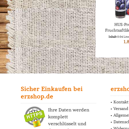
HUS-Pro
Fruchtsaftlik
Inhalt
0.04 Lit
1,
Sicher Einkaufen bei
erzsh
erzshop.de
Kontakt
Versand
Ihre Daten werden
Allgeme
komplett
Datensc
verschlüsselt und
Widerru