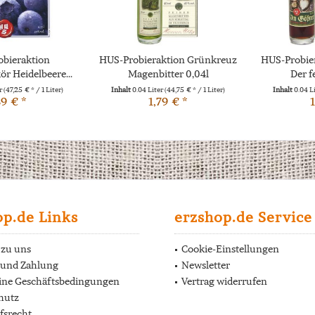
bieraktion
HUS-Probieraktion Grünkreuz
HUS-Probie
ör Heidelbeere...
Magenbitter 0,04l
Der f
er
(47,25 € * / 1 Liter)
Inhalt
0.04 Liter
(44,75 € * / 1 Liter)
Inhalt
0.04 L
89 € *
1,79 € *
1
op.de Links
erzshop.de Service
 zu uns
Cookie-Einstellungen
 und Zahlung
Newsletter
ine Geschäftsbedingungen
Vertrag widerrufen
hutz
fsrecht