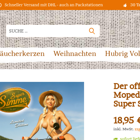
Schneller Versand mit DHL - auch an Packstationen
30 T
äucherkerzen
Weihnachten
Hubrig Vo
Der of
Moped 
Super 
18,95 
inkl. MwSt.
zz
sofort lie