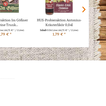
raktion Im Gößner
HUS-Probieraktion Antonius-
HUS-
eine Trunk...
Kräuterlikör 0,04l
Schlossb
iter
(44,75 € * / 1 Liter)
Inhalt
0.04 Liter
(44,75 € * / 1 Liter)
Inhalt
0.04
,79 € *
1,79 € *