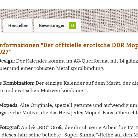
Hersteller
Bewertungen
0
nformationen "Der offizielle erotische DDR Mo
027"
esign:
Der Kalender kommt im A3-Querformat mit 14 glänze
pier und einer robusten Metallspiralbindung.
ge Kombination:
Der einzige Kalender auf dem Markt, der di
en und erotischen Motiven kombiniert.
n Mopeds
: Alte Originale, speziell getunte und aufwendig u
gsreiche Motive, die das Herz jedes Moped-Fans höherschl
Fotograf:
Andrè „BIG“ Groß, der durch seine Arbeit für TV T
h dieses Jahr seine beliebte „Super Simme“-Reihe auf den M