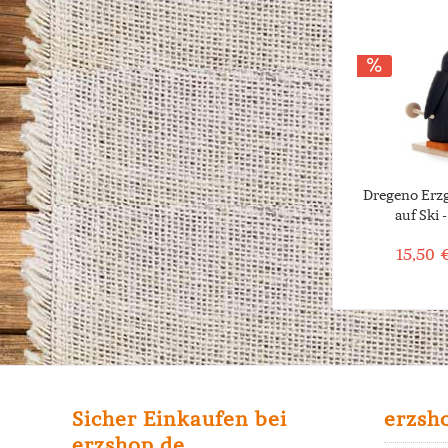
Dregeno Erzg
auf Ski 
15,50 €
Sicher Einkaufen bei
erzsh
erzshop.de