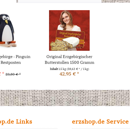
ebirge - Pinguin
Original Erzgebirgischer
- Restposten
Butterstollen 1500 Gramm
Inhalt
1.5 kg
(28,63 € * / 1 kg)
 *
42,95 € *
23,80 € *
op.de Links
erzshop.de Service