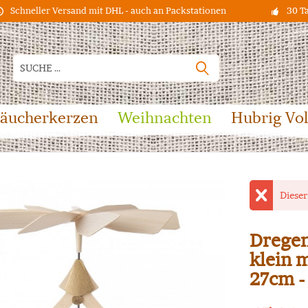
Schneller Versand mit DHL - auch an Packstationen
30 T
äucherkerzen
Weihnachten
Hubrig Vo
Dieser
Dregen
klein 
27cm -