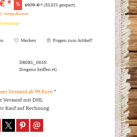
€ *
69,70 € *
(35,01% gespart)
gl. Versandkosten
 1 Werktage
en
Merken
Fragen zum Artikel?
DR085_001N
Dregeno Seiffen eG
ser Versand ab 99 Euro
*
er Versand mit DHL
r Kauf auf Rechnung