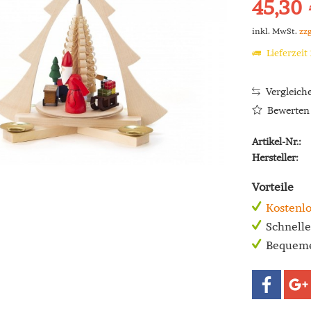
45,30 
inkl. MwSt.
zz
Lieferzeit
Vergleich
Bewerten
Artikel-Nr.:
Hersteller:
Vorteile
Kostenlo
Schnell
Bequeme