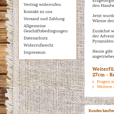
Erzgebirgi
Vertrag widerrufen
den Handwe
Kontakt zu uns
Jetzt wurd
Versand und Zahlung
Wärme der 
Allgemeine
Geschäftsbedingungen
Zunächst w
der Advent
Datenschutz
Pyramiden 
Widerrufsrecht
Heute gibt
Impressum
angetriebe
Weiterfü
27cm - R
Fragen z
Weitere 
Kunden kaufte