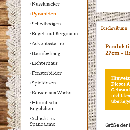
Nussknacker
Pyramiden
Schwibbögen
Beschreibung
Engel und Bergmann
Adventssterne
Produkti
27cm - R
Baumbehang
Lichterhaus
Fensterbilder
Hinweis
Spieldosen
Dieses A
Gebrauch
Kerzen aus Wachs
nicht be
überlege
Himmlische
Engelchen
Schicht- u.
Spanbäume
Größe der 