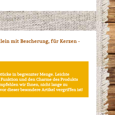
ein mit Bescherung, für Kerzen -
stücke in begrenzter Menge. Leichte
e Funktion und den Charme des Produkts
empfehlen wir Ihnen, nicht lange zu
or dieser besondere Artikel vergriffen ist!