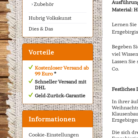
Ausführung
Zubehör
Material: 
Hubrig Volkskunst
Lernen Sie
Dies & Das
Erzgebirgi
Begeben Sie
Vorteile
viel Wisse
Lassen Sie
Kostenloser Versand ab
Co.
99 Euro
*
Schneller Versand mit
DHL
Festliches 
Geld-Zurück-Garantie
In ihrer ä
Weihnachts
Klausenbau
Informationen
Erzgebirge
Die sich d
Cookie-Einstellungen