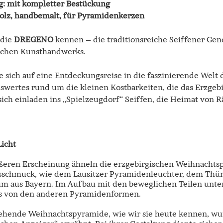
: mit kompletter Bestückung
Holz, handbemalt, für Pyramidenkerzen
 die
DREGENO
kennen – die traditionsreiche Seiffener Gen
schen Kunsthandwerks.
 sich auf eine Entdeckungsreise in die faszinierende Welt 
nswertes rund um die kleinen Kostbarkeiten, die das Erzgeb
 sich einladen ins „Spielzeugdorf“ Seiffen, die Heimat vo
Licht
ußeren Erscheinung ähneln die erzgebirgischen Weihnacht
schmuck, wie dem Lausitzer Pyramidenleuchter, dem Thü
m aus Bayern. Im Aufbau mit den beweglichen Teilen unter
s von den anderen Pyramidenformen.
rehende Weihnachtspyramide, wie wir sie heute kennen, wu