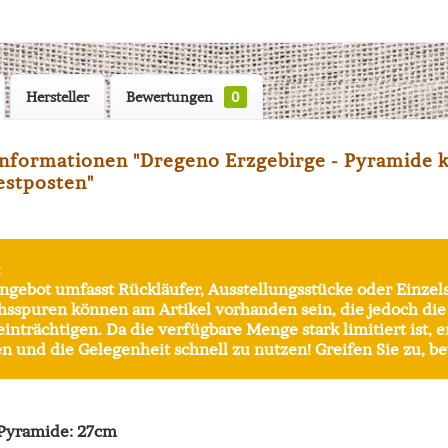
Hersteller
Bewertungen
0
nformationen "Dregeno Erzgebirge - Pyramide kl
estposten"
:
ngebot umfasst Rückläufer, Ausstellungsstücke oder Einzel
sspuren können am Artikel vorhanden sein, die jedoch di
einträchtigen. Da die verfügbare Menge stark limitiert ist, 
n und die Gelegenheit schnell zu nutzen! Greifen Sie zu, bev
Pyramide: 27cm