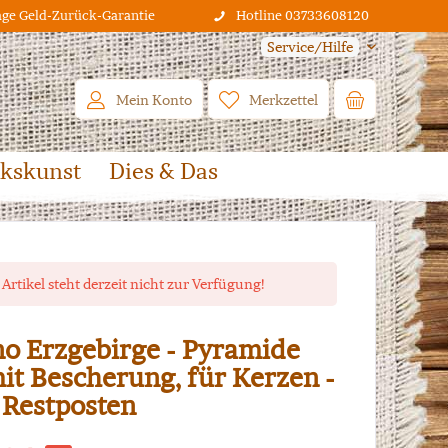
age Geld-Zurück-Garantie
Hotline 03733608120
Service/Hilfe
Mein Konto
Merkzettel
lkskunst
Dies & Das
 Artikel steht derzeit nicht zur Verfügung!
o Erzgebirge - Pyramide
mit Bescherung, für Kerzen -
 Restposten