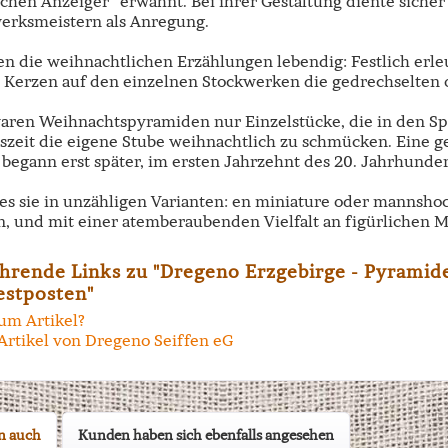
schen Anzeiger“ erwähnt. Bei ihrer Gestaltung diente siche
rksmeistern als Anregung.
en die weihnachtlichen Erzählungen lebendig: Festlich erle
Kerzen auf den einzelnen Stockwerken die gedrechselten 
aren Weihnachtspyramiden nur Einzelstücke, die in den S
szeit die eigene Stube weihnachtlich zu schmücken. Eine g
begann erst später, im ersten Jahrzehnt des 20. Jahrhunder
 es sie in unzähligen Varianten: en miniature oder mannsh
n, und mit einer atemberaubenden Vielfalt an figürlichen M
hrende Links zu "Dregeno Erzgebirge - Pyramide
estposten"
um Artikel?
Artikel von Dregeno Seiffen eG
n auch
Kunden haben sich ebenfalls angesehen