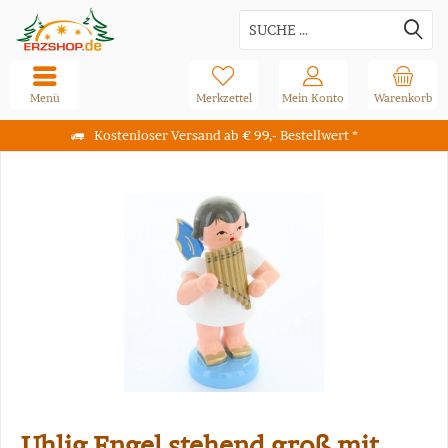
Menü
Merkzettel
Mein Konto
Warenkorb
Kostenloser Versand ab € 99,- Bestellwert *
Uhlig Engel stehend groß mit