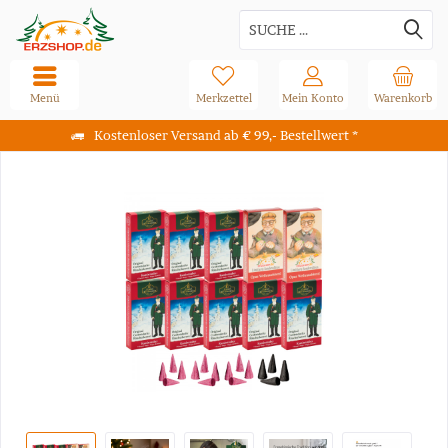
Menü
Merkzettel
Mein Konto
Warenkorb
Kostenloser Versand ab € 99,- Bestellwert *