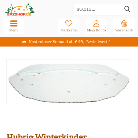
Menü
Merkzettel
Mein Konto
Warenkorb
Kostenloser Versand ab € 99,- Bestellwert *
Hubrig Winterkinder