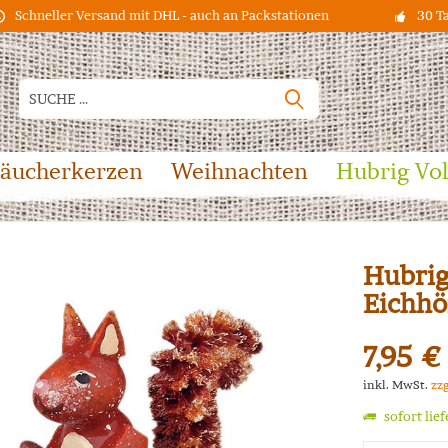
Schneller Versand mit DHL - auch an Packstationen
30 T
äucherkerzen
Weihnachten
Hubrig Vo
Hubrig
Eichh
7,95 €
inkl. MwSt.
zz
sofort lie