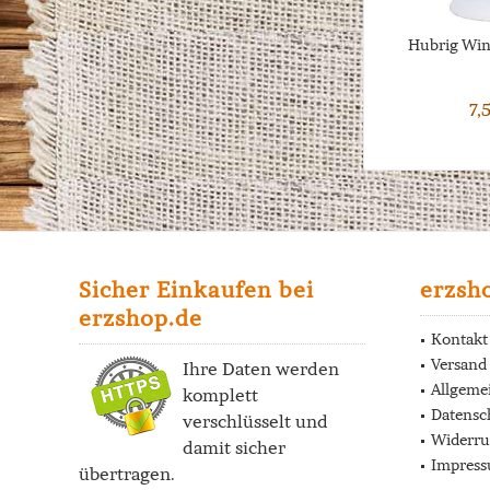
Hubrig Win
7,
Sicher Einkaufen bei
erzsh
erzshop.de
Kontakt
Versand
Ihre Daten werden
Allgeme
komplett
Datensc
verschlüsselt und
Widerru
damit sicher
Impres
übertragen.