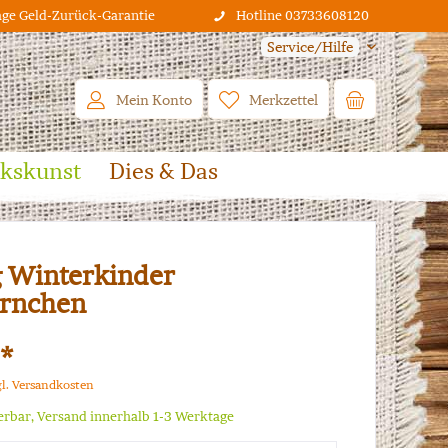
age Geld-Zurück-Garantie
Hotline 03733608120
Service/Hilfe
Mein Konto
Merkzettel
lkskunst
Dies & Das
 Winterkinder
örnchen
 *
gl. Versandkosten
ferbar, Versand innerhalb 1-3 Werktage