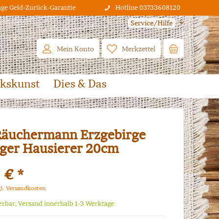
age Geld-Zurück-Garantie
Hotline 03733608120
Service/Hilfe
Mein Konto
Merkzettel
lkskunst
Dies & Das
äuchermann Erzgebirge
ger Hausierer 20cm
 € *
gl. Versandkosten
ferbar, Versand innerhalb 1-3 Werktage