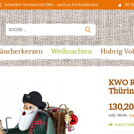
Schneller Versand mit DHL - auch an Packstationen
30 T
äucherkerzen
Weihnachten
Hubrig Vo
KWO R
Thürin
130,20
inkl. MwSt.
zz
sofort lie