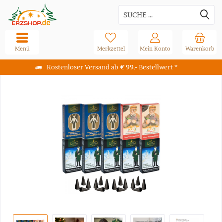
Menü
Merkzettel
Mein Konto
Warenkorb
Kostenloser Versand ab € 99,- Bestellwert *