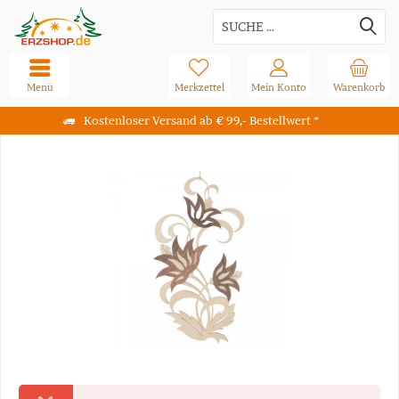
Menü
Merkzettel
Mein Konto
Warenkorb
Kostenloser Versand ab € 99,- Bestellwert *