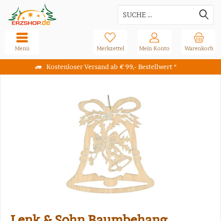
Menü
Merkzettel
Mein Konto
Warenkorb
Kostenloser Versand ab € 99,- Bestellwert *
Lenk & Sohn Baumbehang