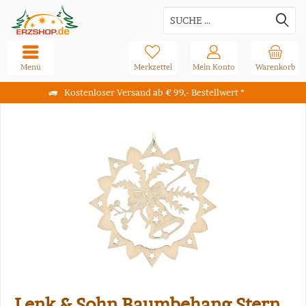
Menü
Merkzettel
Mein Konto
Warenkorb
Kostenloser Versand ab € 99,- Bestellwert *
Lenk & Sohn Baumbehang Stern