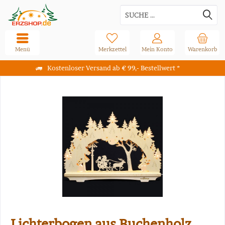
Menü
Merkzettel
Mein Konto
Warenkorb
Kostenloser Versand ab € 99,- Bestellwert *
Lichterbogen aus Buchenholz,