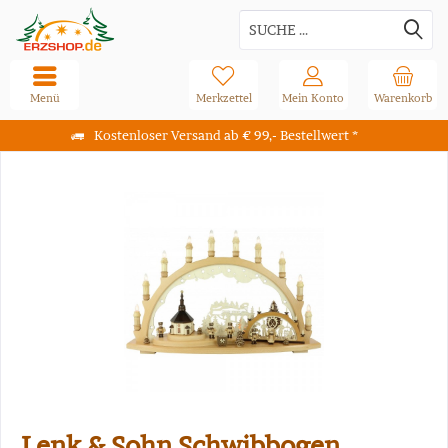
Menü
Merkzettel
Mein Konto
Warenkorb
Kostenloser Versand ab € 99,- Bestellwert *
Lenk & Sohn Schwibbogen