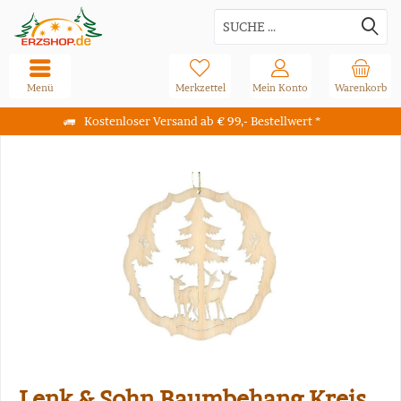
Menü
Merkzettel
Mein Konto
Warenkorb
Kostenloser Versand ab € 99,- Bestellwert *
Lenk & Sohn Baumbehang Kreis