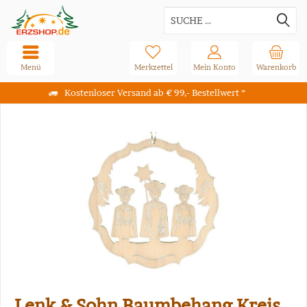
Menü
Merkzettel
Mein Konto
Warenkorb
Kostenloser Versand ab € 99,- Bestellwert *
Lenk & Sohn Baumbehang Kreis