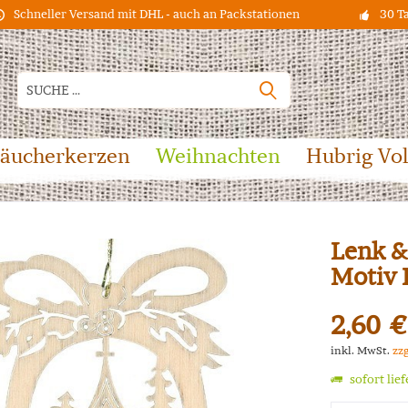
Schneller Versand mit DHL - auch an Packstationen
30 T
äucherkerzen
Weihnachten
Hubrig Vo
Lenk &
Motiv 
2,60 €
inkl. MwSt.
zz
sofort lie