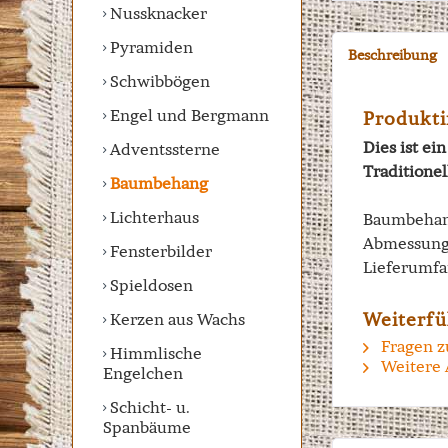
Nussknacker
Pyramiden
Beschreibung
Schwibbögen
Engel und Bergmann
Produkti
Dies ist e
Adventssterne
Traditione
Baumbehang
Lichterhaus
Baumbehang
Abmessung
Fensterbilder
Lieferumfa
Spieldosen
Weiterfü
Kerzen aus Wachs
Fragen z
Himmlische
Weitere 
Engelchen
Schicht- u.
Spanbäume