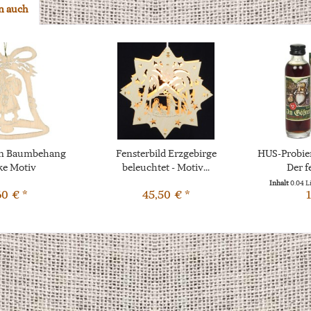
n auch
hn Baumbehang
Fensterbild Erzgebirge
HUS-Probie
ke Motiv
beleuchtet - Motiv...
Der f
achtsmann
Inhalt
0.04 L
60 € *
45,50 € *
1