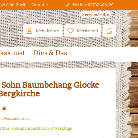
age Geld-Zurück-Garantie
Hotline 03733608120
Service/Hilfe
Mein Konto
Merkzettel
lkskunst
Dies & Das
 Sohn Baumbehang Glocke
Bergkirche
 *
gl. Versandkosten
ferbar, Versand innerhalb 1-3 Werktage