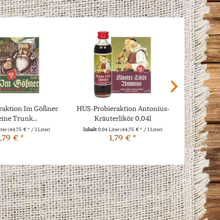
raktion Im Gößner
HUS-Probieraktion Antonius-
Lenk &
eine Trunk...
Kräuterlikör 0,04l
Glocke 
iter
(44,75 € * / 1 Liter)
Inhalt
0.04 Liter
(44,75 € * / 1 Liter)
,79 € *
1,79 € *