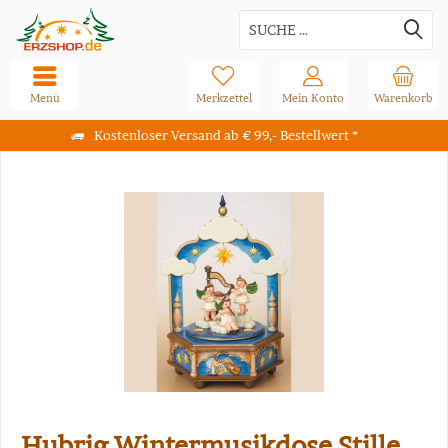
Menü
Merkzettel
Mein Konto
Warenkorb
Kostenloser Versand ab € 99,- Bestellwert *
Hubrig Wintermusikdose Stille