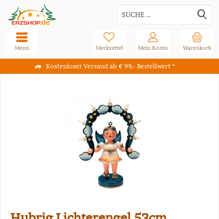
Menü
Merkzettel
Mein Konto
Warenkorb
Kostenloser Versand ab € 99,- Bestellwert *
Hubrig Lichterengel 53cm