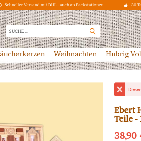
Schneller Versand mit DHL - auch an Packstationen
30 T
äucherkerzen
Weihnachten
Hubrig Vo
Dieser
Ebert 
Teile -
38,90 