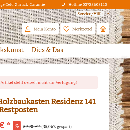
age Geld-Zurück-Garantie
Hotline 03733608120
Service/Hilfe
Mein Konto
Merkzettel
lkskunst
Dies & Das
 Artikel steht derzeit nicht zur Verfügung!
Holzbaukasten Residenz 141
 Restposten
€ *
59,90 € *
(35,06% gespart)