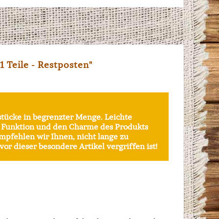
 Teile - Restposten"
stücke in begrenzter Menge. Leichte
e Funktion und den Charme des Produkts
empfehlen wir Ihnen, nicht lange zu
or dieser besondere Artikel vergriffen ist!