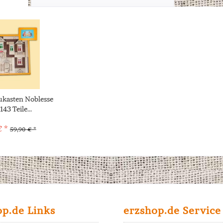
ukasten Noblesse
143 Teile...
€ *
59,90 € *
op.de Links
erzshop.de Service