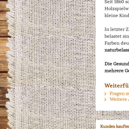
Seit 1860 s
Holzspielw
kleine Kind
In letzter 
belastet si
Farben deu
naturbelas
Die Gesund
mehrere Ge
Weiterfü
Fragen z
Weitere 
Kunden kaufte