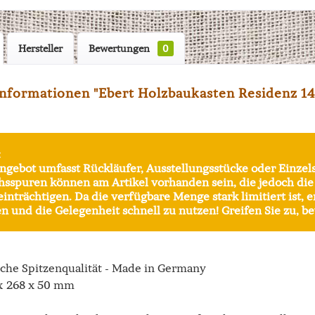
Hersteller
Bewertungen
0
nformationen "Ebert Holzbaukasten Residenz 141
:
ngebot umfasst Rückläufer, Ausstellungsstücke oder Einzel
sspuren können am Artikel vorhanden sein, die jedoch di
einträchtigen. Da die verfügbare Menge stark limitiert ist, 
n und die Gelegenheit schnell zu nutzen! Greifen Sie zu, bev
sche Spitzenqualität - Made in Germany
x 268 x 50 mm