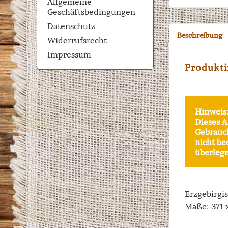
Allgemeine
Geschäftsbedingungen
Datenschutz
Beschreibung
Widerrufsrecht
Impressum
Produkti
Hinweis
Dieses A
Gebrauch
nicht be
überlege
Erzgebirgi
Maße: 371 