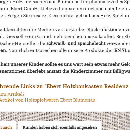
orgen Holzspielsachen aus Blumenau für phantasievolles Spie
aren Ebert GmbH. Liebevoll entstehen dort noch heute einz
er. Folgen Sie unserer Geschichte, gebaut aus Holz, Spiel u
Zeit berichten die Medien verstärkt über Rückrufaktionen v
nd. Dies sollte ein Grund mehr sein bei uns zu kaufen. Bei E
tscher Hersteller die
schweiß- und speichelecht
verwendet.
sen
. Natürlich entsprechen alle unsere Produkte der
EN 71
u
heit unserer Kinder sollte es uns wert sein etwas mehr Gel
nerationen überlebt anstatt die Kinderzimmer mit Billigwa
hrende Links zu "Ebert Holzbaukasten Residenz 1
um Artikel?
Artikel von Holzspielwaren Ebert Blumenau
n auch
Kunden haben sich ebenfalls angesehen