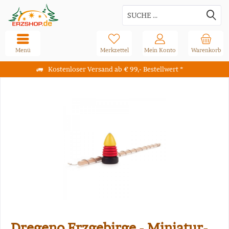
Menü
Merkzettel
Mein Konto
Warenkorb
Kostenloser Versand ab € 99,- Bestellwert *
Dregeno Erzgebirge - Miniatur-