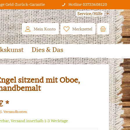
age Geld-Zurück-Garantie
Hotline 03733608120
Service/Hilfe
Mein Konto
Merkzettel
lkskunst
Dies & Das
Engel sitzend mit Oboe,
 handbemalt
€ *
gl. Versandkosten
ferbar, Versand innerhalb 1-3 Werktage