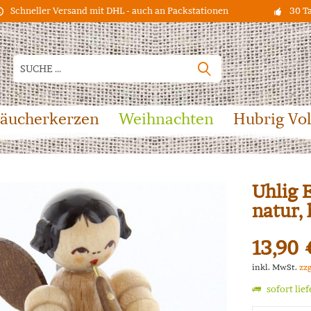
Schneller Versand mit DHL - auch an Packstationen
30 T
äucherkerzen
Weihnachten
Hubrig Vo
Uhlig 
natur,
13,90 
inkl. MwSt.
zz
sofort lie