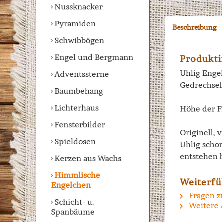
Nussknacker
Pyramiden
Beschreibung
Schwibbögen
Engel und Bergmann
Produkti
Uhlig Engel
Adventssterne
Gedrechsel
Baumbehang
Lichterhaus
Höhe der F
Fensterbilder
Originell, 
Spieldosen
Uhlig scho
entstehen 
Kerzen aus Wachs
Himmlische
Weiterfü
Engelchen
Fragen z
Schicht- u.
Weitere 
Spanbäume