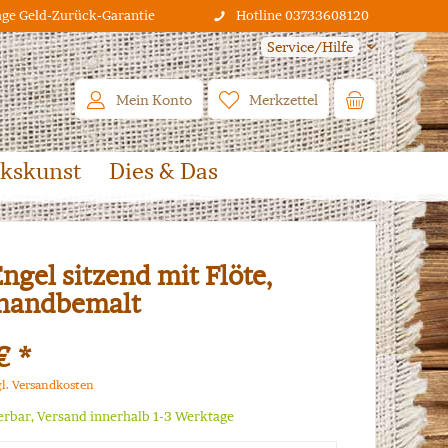
age Geld-Zurück-Garantie
Hotline 03733608120
Service/Hilfe
Mein Konto
Merkzettel
lkskunst
Dies & Das
ngel sitzend mit Flöte,
 handbemalt
€ *
gl. Versandkosten
ferbar, Versand innerhalb 1-3 Werktage