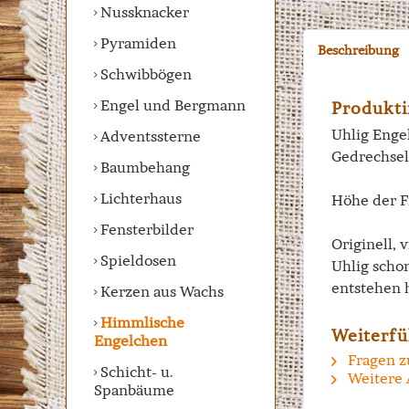
Nussknacker
Pyramiden
Beschreibung
Schwibbögen
Engel und Bergmann
Produkti
Uhlig Engel
Adventssterne
Gedrechsel
Baumbehang
Lichterhaus
Höhe der F
Fensterbilder
Originell, 
Spieldosen
Uhlig scho
entstehen 
Kerzen aus Wachs
Himmlische
Weiterfü
Engelchen
Fragen z
Schicht- u.
Weitere 
Spanbäume