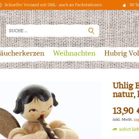
Schneller Versand mit DHL - auch an Packstationen
30 T
äucherkerzen
Weihnachten
Hubrig Vo
Uhlig E
natur,
13,90 
inkl. MwSt.
zz
sofort lie