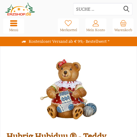
Menü
Merkzettel
Mein Konto
Warenkorb
Kostenloser Versand ab € 99,- Bestellwert *
Hubrig Hubiduu ® - Teddy