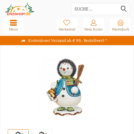
Menü
Merkzettel
Mein Konto
Warenkorb
Kostenloser Versand ab € 99,- Bestellwert *