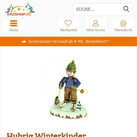
Menü
Merkzettel
Mein Konto
Warenkorb
Kostenloser Versand ab € 99,- Bestellwert *
Hubrig Winterkinder