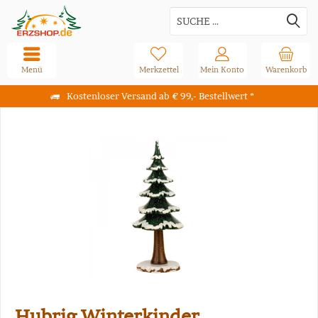
Menü
Merkzettel
Mein Konto
Warenkorb
Kostenloser Versand ab € 99,- Bestellwert *
Hubrig Winterkinder