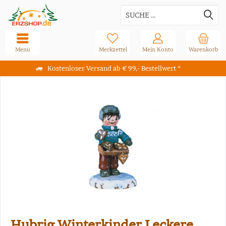
Menü
Merkzettel
Mein Konto
Warenkorb
Kostenloser Versand ab € 99,- Bestellwert *
Hubrig Winterkinder Leckere