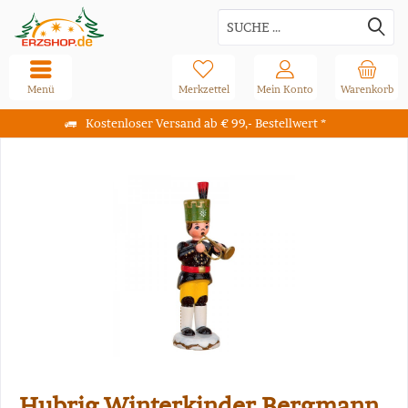
Menü
Merkzettel
Mein Konto
Warenkorb
Kostenloser Versand ab € 99,- Bestellwert *
Hubrig Winterkinder Bergmann