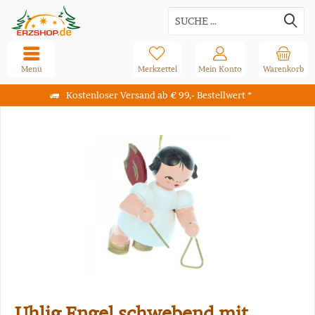
Menü
Merkzettel
Mein Konto
Warenkorb
Kostenloser Versand ab € 99,- Bestellwert *
Uhlig Engel schwebend mit