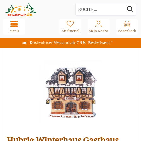
Menü
Merkzettel
Mein Konto
Warenkorb
Kostenloser Versand ab € 99,- Bestellwert *
Hubrig Winterhaus Gasthaus