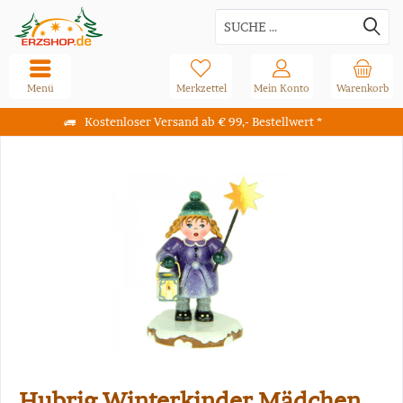
Menü
Merkzettel
Mein Konto
Warenkorb
Kostenloser Versand ab € 99,- Bestellwert *
Hubrig Winterkinder Mädchen