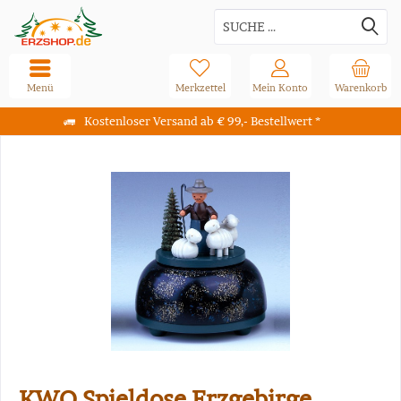
Menü
Merkzettel
Mein Konto
Warenkorb
Kostenloser Versand ab € 99,- Bestellwert *
KWO Spieldose Erzgebirge