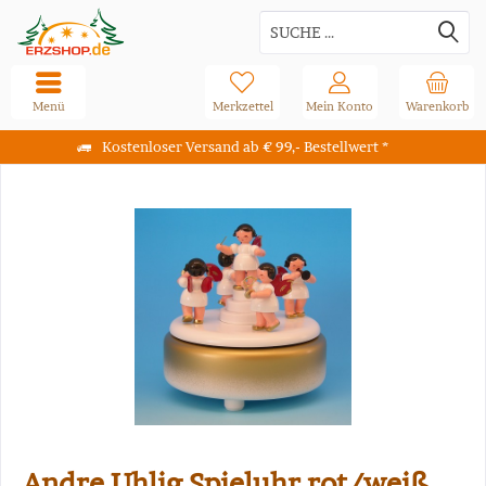
Menü
Merkzettel
Mein Konto
Warenkorb
Kostenloser Versand ab € 99,- Bestellwert *
Andre Uhlig Spieluhr rot/weiß