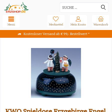
Menü
Merkzettel
Mein Konto
Warenkorb
Kostenloser Versand ab € 99,- Bestellwert *
KWO Spieldose Erzgebirge Engel