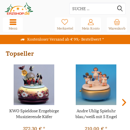
Menü
Merkzettel
Mein Konto
Warenkorb
Kostenloser Versand ab € 99,- Bestellwert *
Topseller
KWO Spieldose Erzgebirge
Andre Uhlig Spieluhr
Musizierende Käfer
blau/weiß mit 5 Engel
372,30 € *
210,00 € *