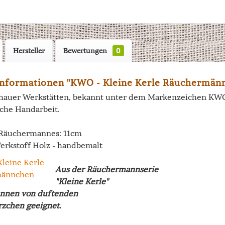
Hersteller
Bewertungen
0
nformationen "KWO - Kleine Kerle Räuchermänn
hauer Werkstätten, bekannt unter dem Markenzeichen KWO, 
sche Handarbeit.
 Räuchermannes: 11cm
Werkstoff Holz - handbemalt
Aus der Räuchermannserie
"Kleine Kerle"
nnen von duftenden
zchen geeignet.