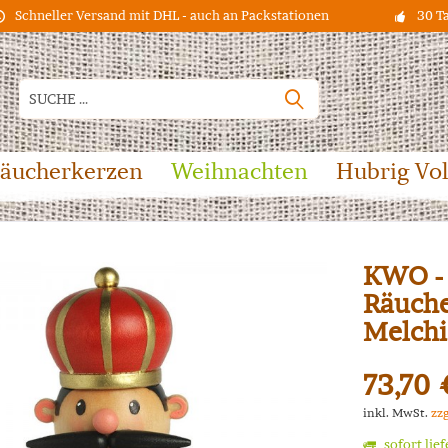
Schneller Versand mit DHL - auch an Packstationen
30 T
äucherkerzen
Weihnachten
Hubrig Vo
KWO - 
Räuche
Melchi
73,70 
inkl. MwSt.
zz
sofort lie