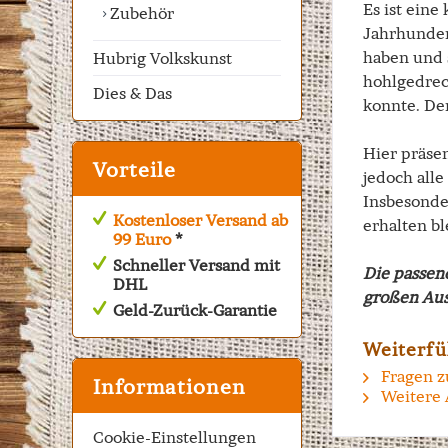
Es ist eine
Zubehör
Jahrhunder
haben und s
Hubrig Volkskunst
hohlgedrec
Dies & Das
konnte. De
Hier präse
Vorteile
jedoch alle
Insbesonde
Kostenloser Versand ab
erhalten bl
99 Euro
*
Schneller Versand mit
Die passen
DHL
großen Aus
Geld-Zurück-Garantie
Weiterfü
Fragen z
Informationen
Weitere 
Cookie-Einstellungen