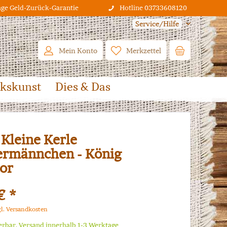
age Geld-Zurück-Garantie
Hotline 03733608120
Service/Hilfe
Mein Konto
Merkzettel
lkskunst
Dies & Das
Kleine Kerle
rmännchen - König
or
€ *
gl. Versandkosten
ferbar, Versand innerhalb 1-3 Werktage