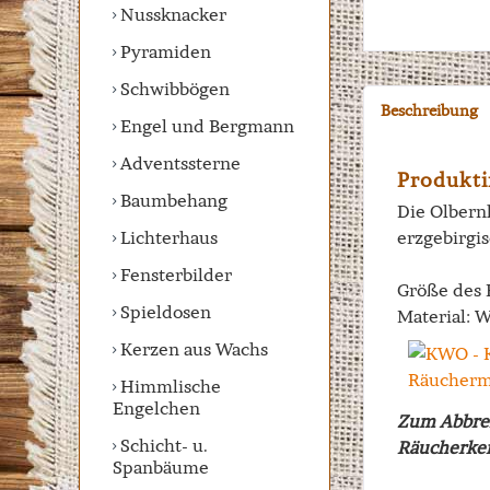
Nussknacker
Pyramiden
Schwibbögen
Beschreibung
Engel und Bergmann
Adventssterne
Produkti
Baumbehang
Die Olbern
Lichterhaus
erzgebirgi
Fensterbilder
Größe des
Spieldosen
Material: 
Kerzen aus Wachs
Himmlische
Engelchen
Zum Abbre
Schicht- u.
Räucherker
Spanbäume