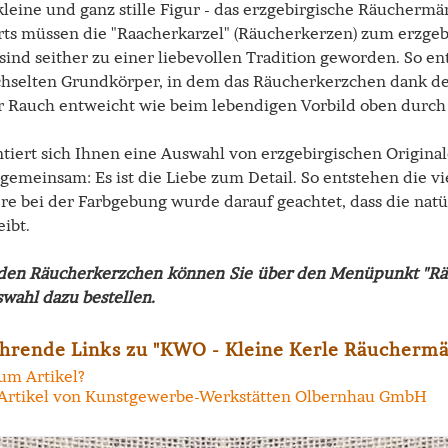
 kleine und ganz stille Figur - das erzgebirgische Räuchermä
ts müssen die "Raacherkarzel" (Räucherkerzen) zum erzge
ind seither zu einer liebevollen Tradition geworden. So en
hselten Grundkörper, in dem das Räucherkerzchen dank de
r Rauch entweicht wie beim lebendigen Vorbild oben durch
ntiert sich Ihnen eine Auswahl von erzgebirgischen Origin
 gemeinsam: Es ist die Liebe zum Detail. So entstehen die v
re bei der Farbgebung wurde darauf geachtet, dass die natü
eibt.
den Räucherkerzchen können Sie über den Menüpunkt "Räu
wahl dazu bestellen.
hrende Links zu "KWO - Kleine Kerle Räuchermä
um Artikel?
Artikel von Kunstgewerbe-Werkstätten Olbernhau GmbH