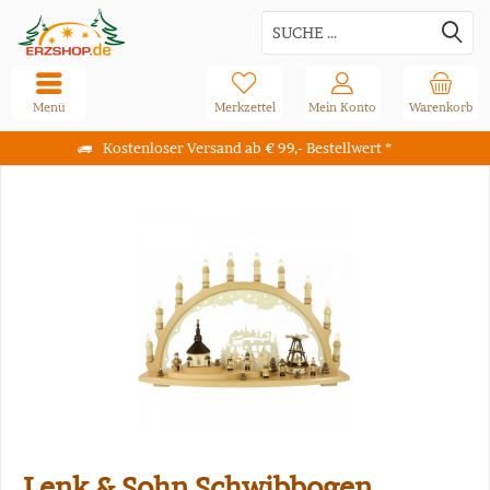
Menü
Merkzettel
Mein Konto
Warenkorb
Kostenloser Versand ab € 99,- Bestellwert *
Lenk & Sohn Schwibbogen