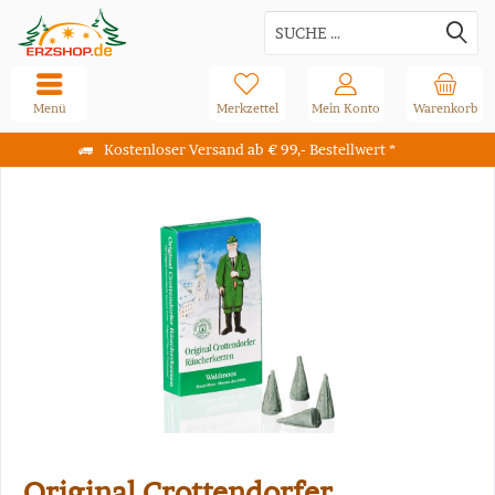
Menü
Merkzettel
Mein Konto
Warenkorb
Kostenloser Versand ab € 99,- Bestellwert *
Original Crottendorfer