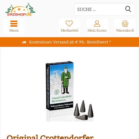
Menü
Merkzettel
Mein Konto
Warenkorb
Kostenloser Versand ab € 99,- Bestellwert *
Original Crottendorfer