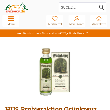
Menü
Merkzettel
Mein Konto
Warenkorb
Kostenloser Versand ab € 99,- Bestellwert *
HUS-Probieraktion Grünkreuz