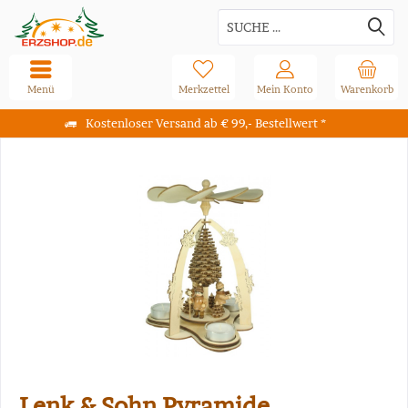
Menü
Merkzettel
Mein Konto
Warenkorb
Kostenloser Versand ab € 99,- Bestellwert *
Lenk & Sohn Pyramide