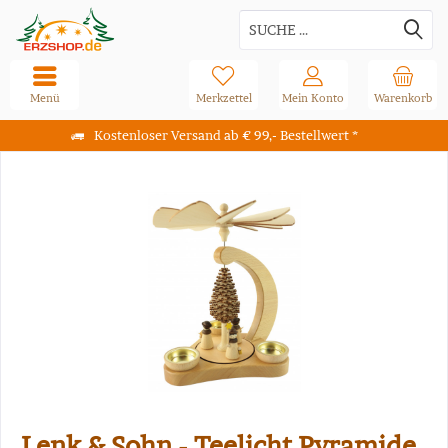
Menü
Merkzettel
Mein Konto
Warenkorb
Kostenloser Versand ab € 99,- Bestellwert *
Lenk & Sohn - Teelicht Pyramide