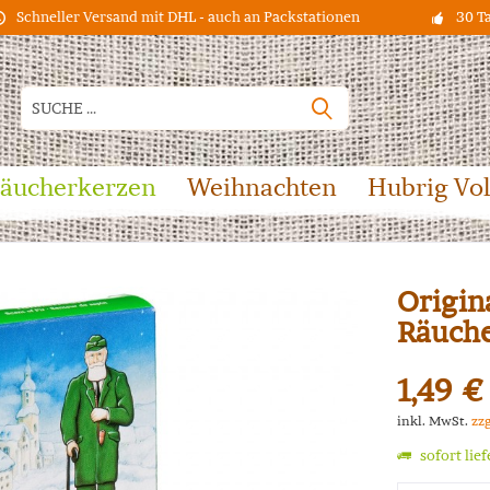
Schneller Versand mit DHL - auch an Packstationen
30 T
äucherkerzen
Weihnachten
Hubrig Vo
Origin
Räuche
1,49 €
inkl. MwSt.
zz
sofort lie