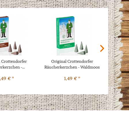
l Crottendorfer
Original Crottendorfer
Origin
rkerzchen -...
Räucherkerzchen - Waldmoos
Räuch
,49 € *
1,49 € *