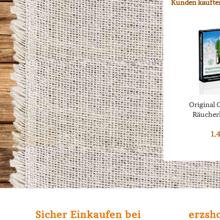
Kunden kaufte
Original 
Räucherk
1,
Sicher Einkaufen bei
erzsh