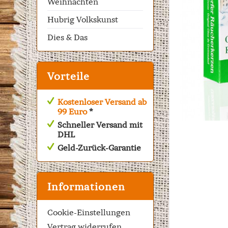
Weihnachten
Hubrig Volkskunst
Dies & Das
Vorteile
Kostenloser Versand ab
99 Euro
*
Schneller Versand mit
DHL
Geld-Zurück-Garantie
Informationen
Cookie-Einstellungen
Vertrag widerrufen