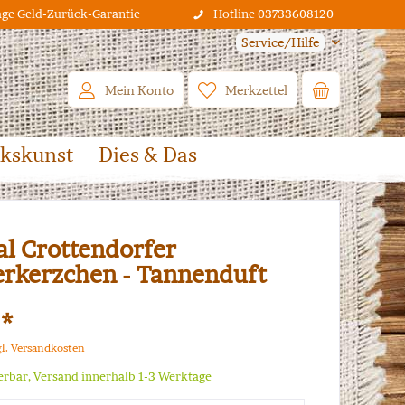
age Geld-Zurück-Garantie
Hotline 03733608120
Service/Hilfe
Mein Konto
Merkzettel
lkskunst
Dies & Das
al Crottendorfer
rkerzchen - Tannenduft
 *
gl. Versandkosten
ferbar, Versand innerhalb 1-3 Werktage