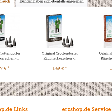
n auch
Kunden haben sich ebenfalls angesehen
Crottendorfer
Original Crottendorfer
Origina
erzchen -...
Räucherkerzchen -...
Räuche
49 € *
1,49 € *
1
op.de Links
erzshop.de Service