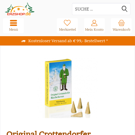
Menü
Merkzettel
Mein Konto
Warenkorb
Kostenloser Versand ab € 99,- Bestellwert *
Original Crottendorfer