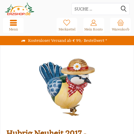
Menü
Merkzettel
Mein Konto
Warenkorb
Kostenloser Versand ab € 99,- Bestellwert *
Hubrig Neuheit 2017 -