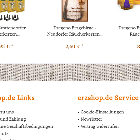
Crottendorfer
Dregeno Erzgebirge -
Dregeno E
rkerzen...
Neudorfer Räucherkerzen...
Räuc
95 € *
2,60 € *
3
op.de Links
erzshop.de Service
 zu uns
Cookie-Einstellungen
 und Zahlung
Newsletter
ine Geschäftsbedingungen
Vertrag widerrufen
hutz