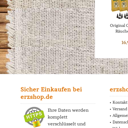
Original 
Räuche
16,
Sicher Einkaufen bei
erzsh
erzshop.de
Kontakt
Versand
Ihre Daten werden
Allgeme
komplett
Datensc
verschlüsselt und