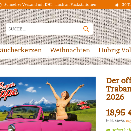
Schneller Versand mit DHL - auch an Packstationen
30 T
äucherkerzen
Weihnachten
Hubrig Vo
Der of
Traban
2026
18,95 
inkl. MwSt.
zz
sofort lie