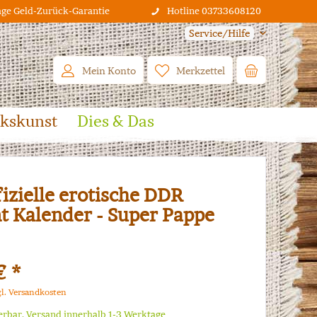
age Geld-Zurück-Garantie
Hotline 03733608120
Service/Hilfe
Mein Konto
Merkzettel
lkskunst
Dies & Das
fizielle erotische DDR
t Kalender - Super Pappe
€ *
gl. Versandkosten
ferbar, Versand innerhalb 1-3 Werktage