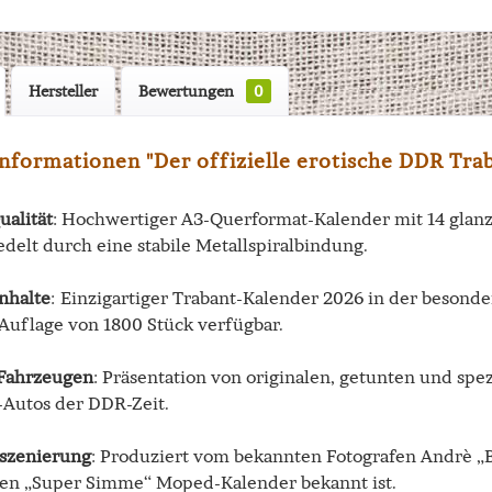
Hersteller
Bewertungen
0
nformationen "Der offizielle erotische DDR Tra
ualität
: Hochwertiger A3-Querformat-Kalender mit 14 glanzv
edelt durch eine stabile Metallspiralbindung.
nhalte
: Einzigartiger Trabant-Kalender 2026 in der besonde
 Auflage von 1800 Stück verfügbar.
 Fahrzeugen
: Präsentation von originalen, getunten und s
-Autos der DDR-Zeit.
nszenierung
: Produziert vom bekannten Fotografen Andrè „B
hen „Super Simme“ Moped-Kalender bekannt ist.