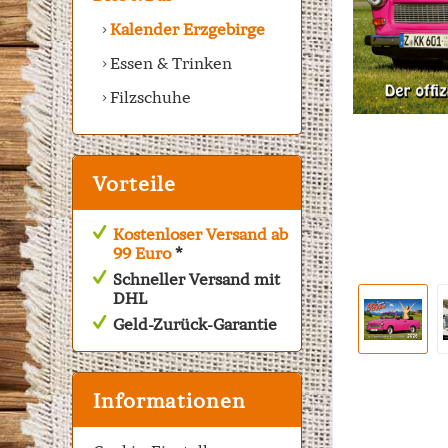
Kalender Erzgebirge
Essen & Trinken
Filzschuhe
Vorteile
Kostenloser Versand ab
99 Euro
*
Schneller Versand mit
DHL
Geld-Zurück-Garantie
Informationen