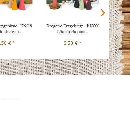
rzgebirge - KNOX
Dregeno Erzgebirge - KNOX
Crottend
herkerzen...
Räucherkerzen...
,50 € *
3,50 € *