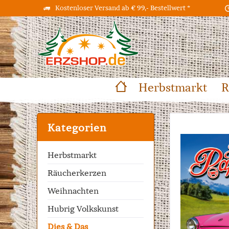
Kostenloser Versand ab € 99,- Bestellwert *
Herbstmarkt
R
Kategorien
Herbstmarkt
Räucherkerzen
Weihnachten
Hubrig Volkskunst
Dies & Das