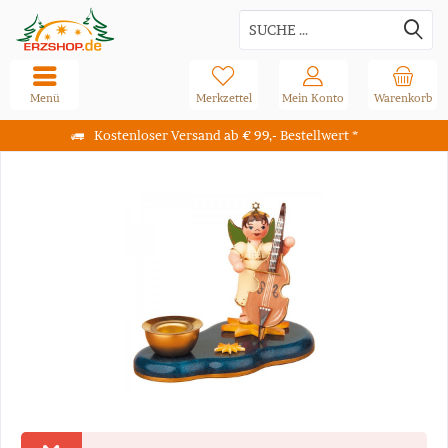
Menü
Merkzettel
Mein Konto
Warenkorb
Kostenloser Versand ab € 99,- Bestellwert *