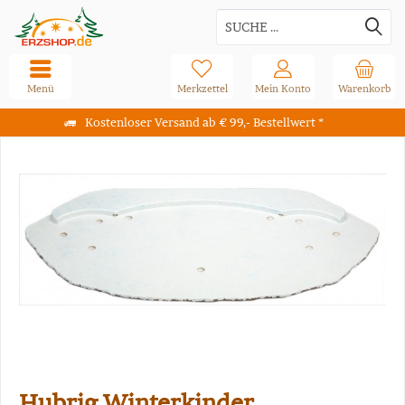
Menü
Merkzettel
Mein Konto
Warenkorb
Kostenloser Versand ab € 99,- Bestellwert *
Hubrig Winterkinder