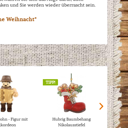
ken und Sie werden wieder überrascht sein.
he Weihnacht"
TIPP!
ohn - Figur mit
Hubrig Baumbehang
Hubri
kkordeon
Nikolausstiefel
Ge