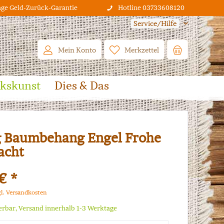
age Geld-Zurück-Garantie
Hotline 03733608120
Service/Hilfe
Mein Konto
Merkzettel
lkskunst
Dies & Das
 Baumbehang Engel Frohe
acht
€ *
gl. Versandkosten
ferbar, Versand innerhalb 1-3 Werktage