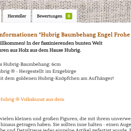
Hersteller
Bewertungen
0
nformationen "Hubrig Baumbehang Engel Frohe
illkommen! In der faszinierenden bunten Welt
uren aus Holz aus dem Hause Hubrig.
es Hubrig-Baumbehang: 6cm
brig ® - Hergestellt im Erzgebirge
it dem goldenen Hubrig-Knöpfchen am Aufhänger!
e vielen kleinen und großen Figuren, die mit ihrem unverw
hinaus getragen haben. Sie sollten inne halten - einen Aug
ebe und Detailtreue jeder einzelne Artikel gefertigt wurde.