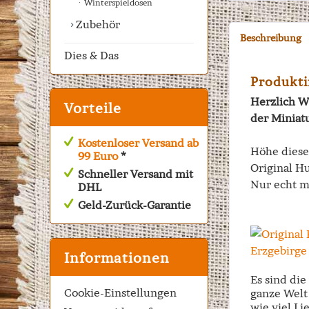
Winterspieldosen
Zubehör
Beschreibung
Dies & Das
Produkti
Herzlich W
Vorteile
der Miniat
Kostenloser Versand ab
Höhe dies
99 Euro
*
Original Hu
Schneller Versand mit
Nur echt m
DHL
Geld-Zurück-Garantie
Informationen
Es sind di
Cookie-Einstellungen
ganze Welt 
wie viel Li