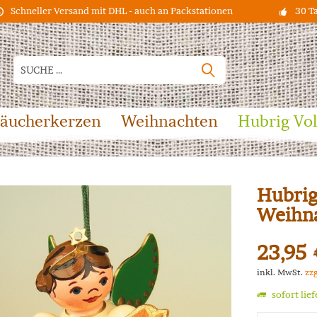
Schneller Versand mit DHL - auch an Packstationen
30 T
äucherkerzen
Weihnachten
Hubrig Vo
Hubrig
Weihn
23,95 
inkl. MwSt.
zz
sofort lie