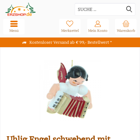
Menü
Merkzettel
Mein Konto
Warenkorb
Kostenloser Versand ab € 99,- Bestellwert *
Uhlig Engel schwebend mit